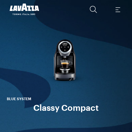
D
P
BLUE SYSTEM
Classy Compact