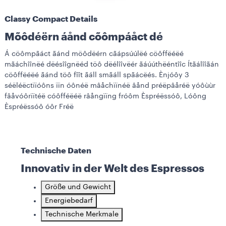
Classy Compact Details
Mõôdéërn áånd cõômpáåct dé
Á cöômpãáct ãánd möôdëérn cãápsúúlëé cöôffëéëé
mãáchîînëé dëésîîgnëéd töô dëélîîvëér ãáúúthëéntîîc Ítãálîîãán
cöôffëéëé ãánd töô fîît ãáll smãáll spãácëés. Ènjóôy 3
séëléëctïïóôns ïïn óônéë mâåchïïnéë âånd préëpâåréë yóôùùr
fâåvóôrïïtéë cóôfféëéë râångïïng fróôm Èspréëssóô, Lóông
Èspréëssóô óôr Fréë
Technische Daten
Innovativ in der Welt des Espressos
Größe und Gewicht
Energiebedarf
Technische Merkmale