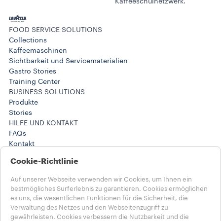
Kaffeeschulnetzwerk.
FOOD SERVICE SOLUTIONS
Collections
Kaffeemaschinen
Sichtbarkeit und Servicematerialien
Gastro Stories
Training Center
BUSINESS SOLUTIONS
Produkte
Stories
HILFE UND KONTAKT
FAQs
Kontakt
DATENSCHUTZ & AGB​
Cookie-Richtlinie
Nutzungsbedingungen​
Auf unserer Webseite verwenden wir Cookies, um Ihnen ein
Wähle dein Land aus​
bestmögliches Surferlebnis zu garantieren. Cookies ermöglichen
ÖSTERREICH
es uns, die wesentlichen Funktionen für die Sicherheit, die
ÖSTERREICH
Verwaltung des Netzes und den Webseitenzugriff zu
gewährleisten. Cookies verbessern die Nutzbarkeit und die
ANDERE LÄNDER