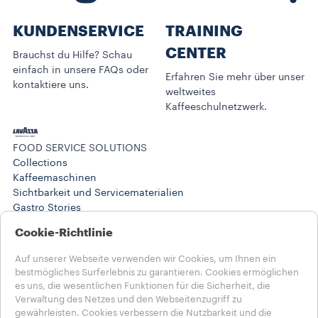
KUNDENSERVICE​
TRAINING
CENTER
Brauchst du Hilfe? Schau
einfach in unsere FAQs oder
Erfahren Sie mehr über unser
kontaktiere uns.
weltweites
Kaffeeschulnetzwerk.
FOOD SERVICE SOLUTIONS
Collections
Kaffeemaschinen
Sichtbarkeit und Servicematerialien
Gastro Stories
Training Center
Cookie-Richtlinie
BUSINESS SOLUTIONS
Produkte
Auf unserer Webseite verwenden wir Cookies, um Ihnen ein
Stories
bestmögliches Surferlebnis zu garantieren. Cookies ermöglichen
HILFE UND KONTAKT
es uns, die wesentlichen Funktionen für die Sicherheit, die
FAQs
Verwaltung des Netzes und den Webseitenzugriff zu
Kontakt
gewährleisten. Cookies verbessern die Nutzbarkeit und die