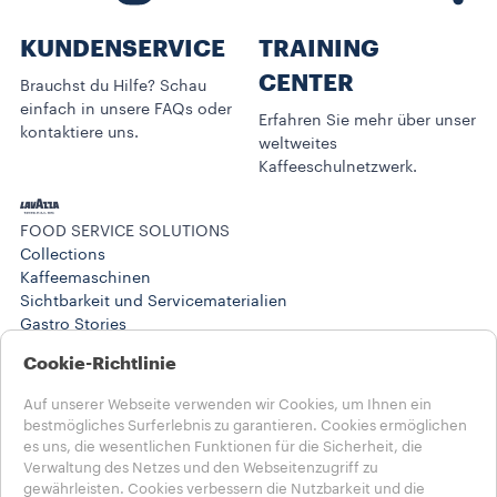
KUNDENSERVICE​
TRAINING
CENTER
Brauchst du Hilfe? Schau
einfach in unsere FAQs oder
Erfahren Sie mehr über unser
kontaktiere uns.
weltweites
Kaffeeschulnetzwerk.
FOOD SERVICE SOLUTIONS
Collections
Kaffeemaschinen
Sichtbarkeit und Servicematerialien
Gastro Stories
Training Center
Cookie-Richtlinie
BUSINESS SOLUTIONS
Produkte
Auf unserer Webseite verwenden wir Cookies, um Ihnen ein
Stories
bestmögliches Surferlebnis zu garantieren. Cookies ermöglichen
HILFE UND KONTAKT
es uns, die wesentlichen Funktionen für die Sicherheit, die
FAQs
Verwaltung des Netzes und den Webseitenzugriff zu
Kontakt
gewährleisten. Cookies verbessern die Nutzbarkeit und die