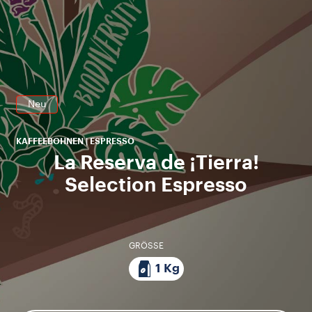
Bo
la
Neu
KAFFEEBOHNEN | ESPRESSO
La Reserva de ¡Tierra!
Selection Espresso
GRÖSSE
1 Kg