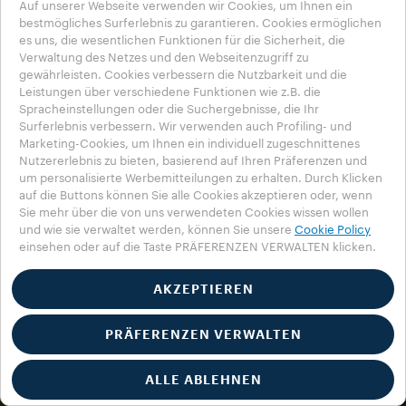
Auf unserer Webseite verwenden wir Cookies, um Ihnen ein
bestmögliches Surferlebnis zu garantieren. Cookies ermöglichen
es uns, die wesentlichen Funktionen für die Sicherheit, die
Verwaltung des Netzes und den Webseitenzugriff zu
gewährleisten. Cookies verbessern die Nutzbarkeit und die
Leistungen über verschiedene Funktionen wie z.B. die
Spracheinstellungen oder die Suchergebnisse, die Ihr
Surferlebnis verbessern. Wir verwenden auch Profiling- und
Marketing-Cookies, um Ihnen ein individuell zugeschnittenes
Nutzererlebnis zu bieten, basierend auf Ihren Präferenzen und
um personalisierte Werbemitteilungen zu erhalten. Durch Klicken
auf die Buttons können Sie alle Cookies akzeptieren oder, wenn
Sie mehr über die von uns verwendeten Cookies wissen wollen
und wie sie verwaltet werden, können Sie unsere
Cookie Policy
einsehen oder auf die Taste PRÄFERENZEN VERWALTEN klicken.
AKZEPTIEREN
PRÄFERENZEN VERWALTEN
ALLE ABLEHNEN