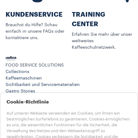
KUNDENSERVICE​
TRAINING
CENTER
Brauchst du Hilfe? Schau
einfach in unsere FAQs oder
Erfahren Sie mehr über unser
kontaktiere uns.
weltweites
Kaffeeschulnetzwerk.
FOOD SERVICE SOLUTIONS
Collections
Kaffeemaschinen
Sichtbarkeit und Servicematerialien
Gastro Stories
Training Center
Cookie-Richtlinie
BUSINESS SOLUTIONS
Produkte
Auf unserer Webseite verwenden wir Cookies, um Ihnen ein
Stories
bestmögliches Surferlebnis zu garantieren. Cookies ermöglichen
HILFE UND KONTAKT
es uns, die wesentlichen Funktionen für die Sicherheit, die
FAQs
Verwaltung des Netzes und den Webseitenzugriff zu
Kontakt
gewährleisten. Cookies verbessern die Nutzbarkeit und die