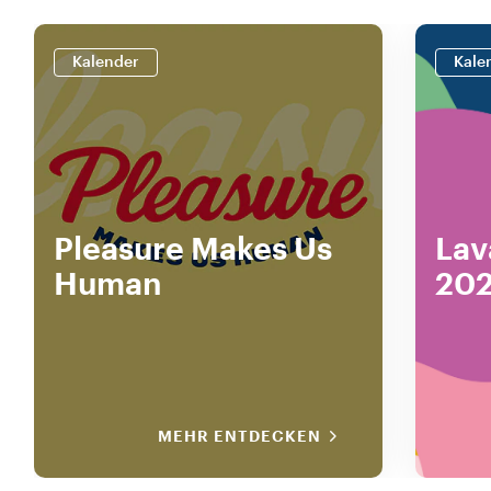
Kalender
Kale
Pleasure Makes Us
Lav
Human
202
MEHR ENTDECKEN