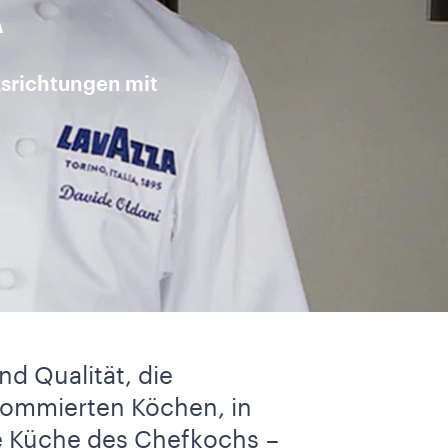
A
ksrichtungen mit
d Qualität, die
nommierten Köchen, in
e Küche des Chefkochs –