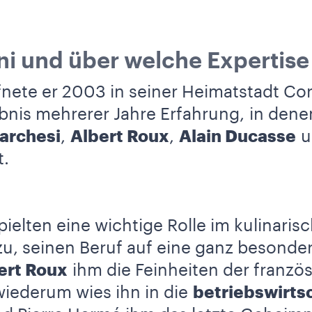
ni und über welche Expertise 
fnete er 2003 in seiner Heimatstadt Cor
ebnis mehrerer Jahre Erfahrung, in den
archesi
,
Albert Roux
,
Alain Ducasse
u
.
pielten eine wichtige Rolle im kulinar
zu, seinen Beruf auf eine ganz besonde
ert Roux
ihm die Feinheiten der franzö
wiederum wies ihn in die
betriebswirts