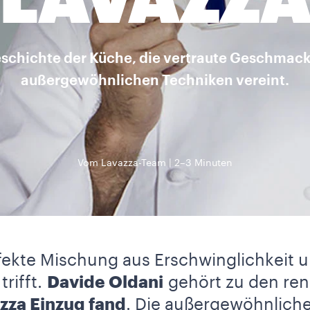
LAVAZZ
schichte der Küche, die vertraute Geschmac
außergewöhnlichen Techniken vereint.
Vom Lavazza-Team
2–3 Minuten
fekte Mischung aus Erschwinglichkeit un
rifft.
Davide Oldani
gehört zu den re
zza Einzug fand
. Die außergewöhnlich