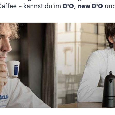
Kaffee – kannst du im
D'O
,
new D'O
un