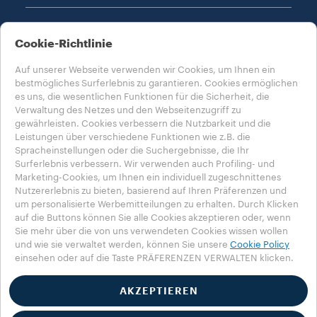
DATENSCHUTZ & AGB​
Cookie-Richtlinie
Auf unserer Webseite verwenden wir Cookies, um Ihnen ein
bestmögliches Surferlebnis zu garantieren. Cookies ermöglichen
es uns, die wesentlichen Funktionen für die Sicherheit, die
Verwaltung des Netzes und den Webseitenzugriff zu
gewährleisten. Cookies verbessern die Nutzbarkeit und die
WÄHLE DEIN LAND AUS​
Leistungen über verschiedene Funktionen wie z.B. die
ÖSTERREICH
Spracheinstellungen oder die Suchergebnisse, die Ihr
Surferlebnis verbessern. Wir verwenden auch Profiling- und
Marketing-Cookies, um Ihnen ein individuell zugeschnittenes
Nutzererlebnis zu bieten, basierend auf Ihren Präferenzen und
Datenschutzbestimmung
Impressum
Cookie-Richtlinie​
um personalisierte Werbemitteilungen zu erhalten. Durch Klicken
Cookie-Einstellungen​
Whistleblowing
auf die Buttons können Sie alle Cookies akzeptieren oder, wenn
Sie mehr über die von uns verwendeten Cookies wissen wollen
Erklärung zur Barrierefreiheit
und wie sie verwaltet werden, können Sie unsere
Cookie Policy
einsehen oder auf die Taste PRÄFERENZEN VERWALTEN klicken.
©2025 Luigi Lavazza SPA. Alle Rechte vorbehalten – USt-IdNr. 00470550013
- Handelsbuch-Eintragsnr. 257143, 25.090.000 € vollständig einbezahltes
Aktienkapital
AKZEPTIEREN