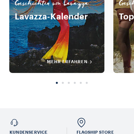
Geschichten von Lavazza
Gesc
Lavazza-Kalender
Top
MEHR ERFAHREN
KUNDENSERVICE​
FLAGSHIP STORE