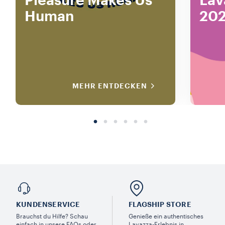
Pleasure Makes Us
Lav
Human
202
MEHR ENTDECKEN
KUNDENSERVICE​
FLAGSHIP STORE
Brauchst du Hilfe? Schau
Genieße ein authentisches
einfach in unsere FAQs oder
Lavazza-Erlebnis in