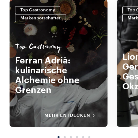
Top Gastronomy
Top 
Markenbotschafter
Mark
Top Gastronomy
Lio
Ferran Adrià:
Ger
kulinarische
Ges
Alchemie ohne
Okz
Grenzen
MEHR ENTDECKEN