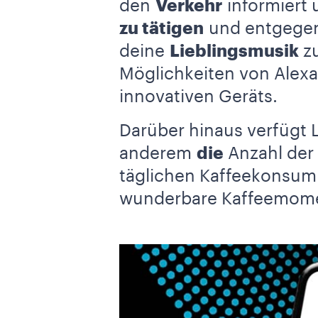
den
Verkehr
informiert 
zu tätigen
und entgege
deine
Lieblingsmusik
zu
Möglichkeiten von Alex
innovativen Geräts.
Darüber hinaus verfügt 
anderem
die
Anzahl der
täglichen Kaffeekonsum e
wunderbare Kaffeemome