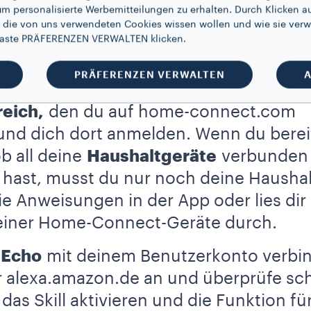
um personalisierte Werbemitteilungen zu erhalten. Durch Klicken au
 die von uns verwendeten Cookies wissen wollen und wie sie verw
 Taste PRÄFERENZEN VERWALTEN klicken.
ützliche Hilfe ist
PRÄFERENZEN VERWALTEN
A
uf all deine Fragen und Bedürfnisse. Als
eich,
den du auf home-connect.com
nd dich dort anmelden. Wenn du bereit
ob all deine
Haushaltgeräte
verbunden 
hast, musst du nur noch deine Haushal
ie Anweisungen in der App oder lies dir 
iner Home-Connect-Geräte durch.
 Echo
mit deinem Benutzerkonto verbin
r alexa.amazon.de an und überprüfe sch
as Skill aktivieren und die Funktion für