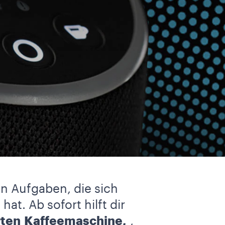
T
on Aufgaben, die sich
at. Ab sofort hilft dir
ten
Kaffeemaschine,
,