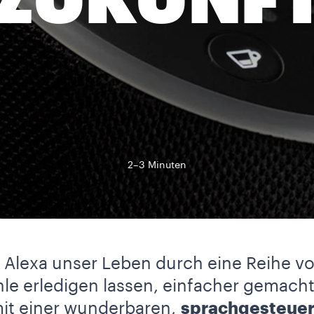
ZUKUNF
2–3 Minuten
s Alexa unser Leben durch eine Reihe v
le erledigen lassen, einfacher gemacht h
mit einer wunderbaren,
sprachgesteuer