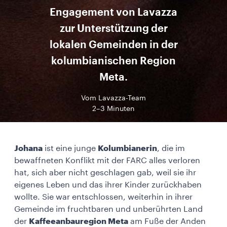
Engagement von Lavazza
zur Unterstützung der
lokalen Gemeinden in der
kolumbianischen Region
Meta.
Vom Lavazza-Team
2–3 Minuten
Johana
ist eine junge
Kolumbianerin
, die im
bewaffneten Konflikt mit der FARC alles verloren
hat, sich aber nicht geschlagen gab, weil sie ihr
eigenes Leben und das ihrer Kinder zurückhaben
wollte. Sie war entschlossen, weiterhin in ihrer
Gemeinde im fruchtbaren und unberührten Land
der
Kaffeeanbauregion Meta
am Fuße der Anden