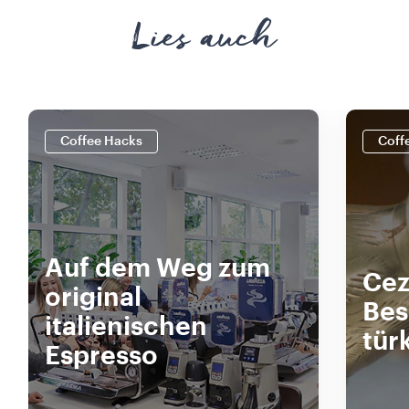
Lies auch
Coffee Hacks
Coff
Auf dem Weg zum
Cez
original
Bes
italienischen
tür
Espresso