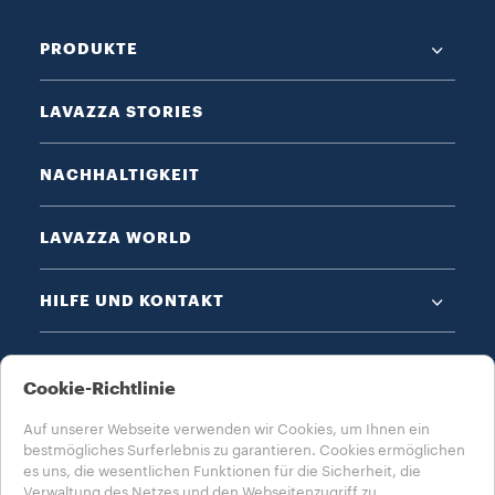
PRODUKTE
LAVAZZA STORIES
NACHHALTIGKEIT
LAVAZZA WORLD
HILFE UND KONTAKT
DATENSCHUTZ & AGB​
Cookie-Richtlinie
Auf unserer Webseite verwenden wir Cookies, um Ihnen ein
bestmögliches Surferlebnis zu garantieren. Cookies ermöglichen
es uns, die wesentlichen Funktionen für die Sicherheit, die
Verwaltung des Netzes und den Webseitenzugriff zu