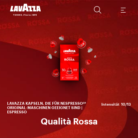
it
wei
ei
LAVAZZA KAPSELN, DIE FÜR NESPRESSO®²
Intensität
10/13
ORIGINAL-MASCHINEN GEEIGNET SIND |
ESPRESSO
Qualità Rossa