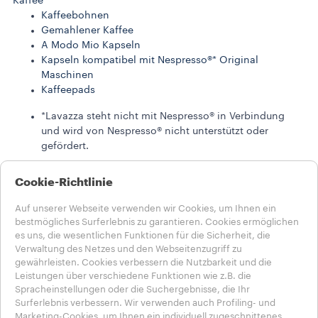
Kaffee
Kaffeebohnen
Gemahlener Kaffee
A Modo Mio Kapseln
Kapseln kompatibel mit Nespresso®* Original
Maschinen
Kaffeepads
*Lavazza steht nicht mit Nespresso® in Verbindung
und wird von Nespresso® nicht unterstützt oder
gefördert.
LAVAZZA STORIES
Cookie-Richtlinie
NACHHALTIGKEIT
LAVAZZA WORLD
Auf unserer Webseite verwenden wir Cookies, um Ihnen ein
HILFE UND KONTAKT
bestmögliches Surferlebnis zu garantieren. Cookies ermöglichen
FAQs
es uns, die wesentlichen Funktionen für die Sicherheit, die
Kontakt
Verwaltung des Netzes und den Webseitenzugriff zu
Karriere
gewährleisten. Cookies verbessern die Nutzbarkeit und die
Leistungen über verschiedene Funktionen wie z.B. die
Datenschutz & AGB​
Spracheinstellungen oder die Suchergebnisse, die Ihr
Nutzungsbedingungen
Surferlebnis verbessern. Wir verwenden auch Profiling- und
Marketing-Cookies, um Ihnen ein individuell zugeschnittenes