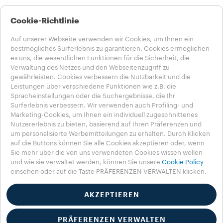
LAVAZZA STORIES
Cookie-Richtlinie
NACHHALTIGKEIT
LAVAZZA WORLD
Auf unserer Webseite verwenden wir Cookies, um Ihnen ein
HILFE UND KONTAKT
bestmögliches Surferlebnis zu garantieren. Cookies ermöglichen
FAQs
es uns, die wesentlichen Funktionen für die Sicherheit, die
Kontakt
Verwaltung des Netzes und den Webseitenzugriff zu
Karriere
gewährleisten. Cookies verbessern die Nutzbarkeit und die
Leistungen über verschiedene Funktionen wie z.B. die
Datenschutz & AGB​
Spracheinstellungen oder die Suchergebnisse, die Ihr
Nutzungsbedingungen
Surferlebnis verbessern. Wir verwenden auch Profiling- und
Marketing-Cookies, um Ihnen ein individuell zugeschnittenes
Wähle dein Land aus​
Nutzererlebnis zu bieten, basierend auf Ihren Präferenzen und
ÖSTERREICH
um personalisierte Werbemitteilungen zu erhalten. Durch Klicken
ÖSTERREICH
auf die Buttons können Sie alle Cookies akzeptieren oder, wenn
ANDERE LÄNDER
Sie mehr über die von uns verwendeten Cookies wissen wollen
Datenschutzbestimmung
und wie sie verwaltet werden, können Sie unsere
Cookie Policy
einsehen oder auf die Taste PRÄFERENZEN VERWALTEN klicken.
Impressum
Cookie-Richtlinie​
Cookie-Einstellungen​
AKZEPTIEREN
Whistleblowing
Erklärung zur Barrierefreiheit
PRÄFERENZEN VERWALTEN